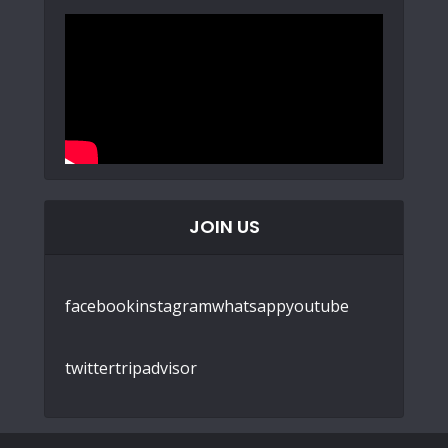
JOIN US
facebook
instagram
whatsapp
youtube
twitter
tripadvisor