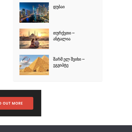
დუბაი
თურქეთი –
ანტალია
შარმ ელ შეიხი –
ეგვიპტე