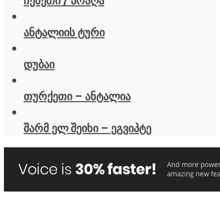
ჩეხეთი / პრაღა
ანტალიის ტური
დუბაი
თურქეთი – ანტალია
შარმ ელ შეიხი – ეგვიპტე