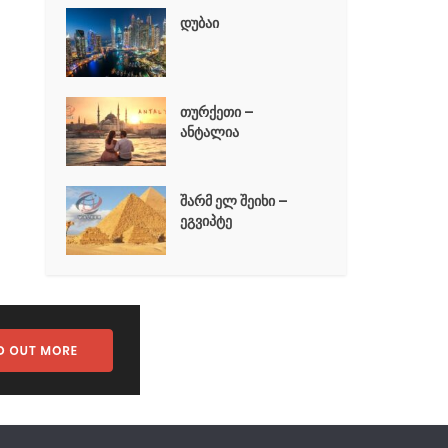
დუბაი
თურქეთი –
ანტალია
შარმ ელ შეიხი –
ეგვიპტე