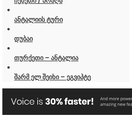
ჩეხეთი / პრაღა
ანტალიის ტური
დუბაი
თურქეთი – ანტალია
შარმ ელ შეიხი – ეგვიპტე