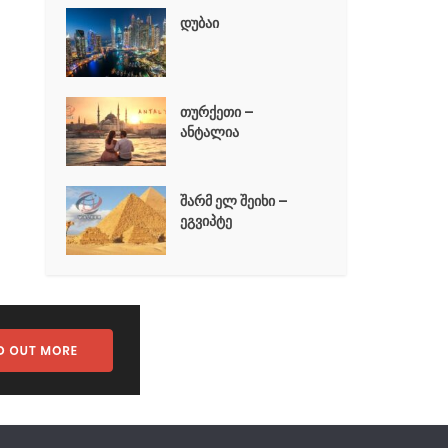
დუბაი
თურქეთი –
ანტალია
შარმ ელ შეიხი –
ეგვიპტე