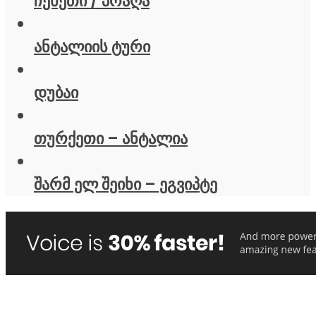
ჩეხეთი / პრაღა
ანტალიის ტური
დუბაი
თურქეთი – ანტალია
შარმ ელ შეიხი – ეგვიპტე