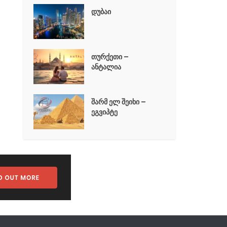
დუბაი
თურქეთი –
ანტალია
შარმ ელ შეიხი –
ეგვიპტე