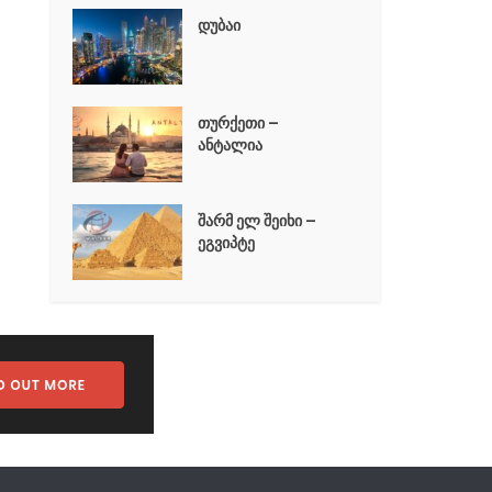
დუბაი
თურქეთი –
ანტალია
შარმ ელ შეიხი –
ეგვიპტე