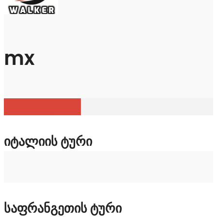
mx
View all posts
ᲘᲢᲐᲚᲘᲘᲡ ᲢᲣᲠᲘ
ᲡᲐᲤᲠᲐᲜᲒᲔᲗᲘᲡ ᲢᲣᲠᲘ