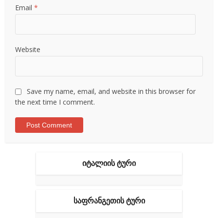
Email
*
Website
Save my name, email, and website in this browser for
the next time I comment.
ᲘᲢᲐᲚᲘᲘᲡ ᲢᲣᲠᲘ
ᲡᲐᲤᲠᲐᲜᲒᲔᲗᲘᲡ ᲢᲣᲠᲘ