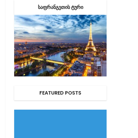
ᲡᲐᲤᲠᲐᲜᲒᲔᲗᲘᲡ ᲢᲣᲠᲘ
FEATURED POSTS