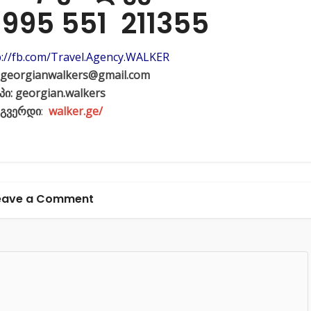
+995 551 211355
p://fb.com/Travel.Agency.WALKER
georgianwalkers@gmail.com
პი:
georgian.walkers
-გვერდი
:
walker.ge/
eave a Comment