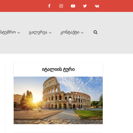
ასტუმრო
გალერეა
კონტაქტი
ᲘᲢᲐᲚᲘᲘᲡ ᲢᲣᲠᲘ