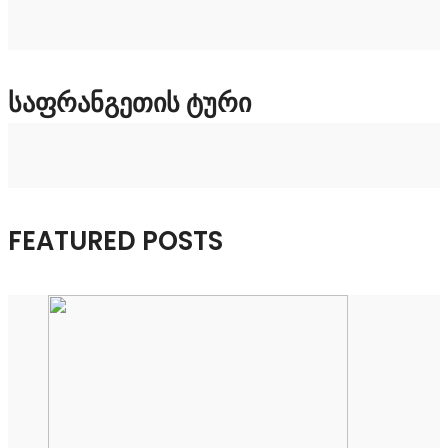
ᲡᲐᲤᲠᲐᲜᲒᲔᲗᲘᲡ ᲢᲣᲠᲘ
FEATURED POSTS