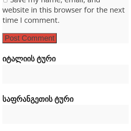
website in this browser for the next
time I comment.
ᲘᲢᲐᲚᲘᲘᲡ ᲢᲣᲠᲘ
ᲡᲐᲤᲠᲐᲜᲒᲔᲗᲘᲡ ᲢᲣᲠᲘ