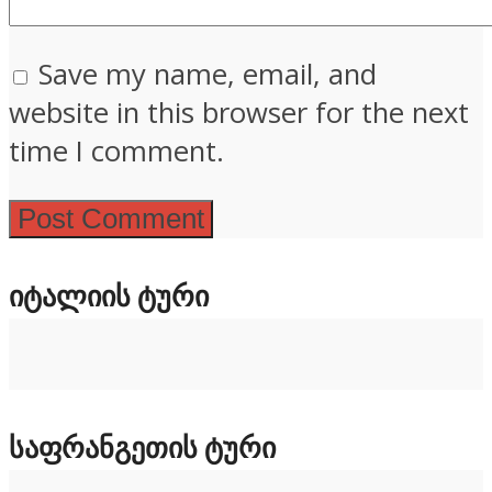
Save my name, email, and
website in this browser for the next
time I comment.
ᲘᲢᲐᲚᲘᲘᲡ ᲢᲣᲠᲘ
ᲡᲐᲤᲠᲐᲜᲒᲔᲗᲘᲡ ᲢᲣᲠᲘ