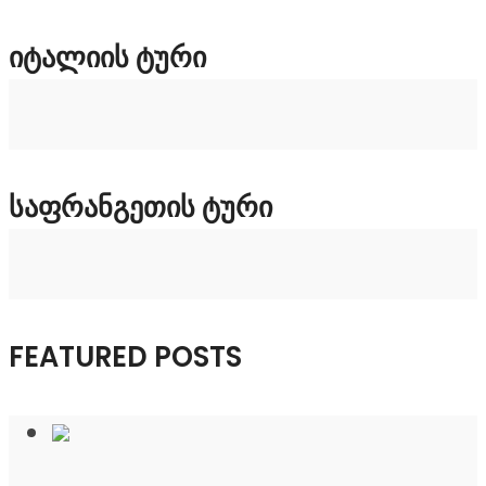
ᲘᲢᲐᲚᲘᲘᲡ ᲢᲣᲠᲘ
ᲡᲐᲤᲠᲐᲜᲒᲔᲗᲘᲡ ᲢᲣᲠᲘ
FEATURED POSTS