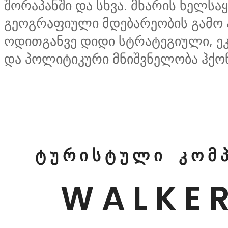
შორაპანში და სხვა. მხარის ხელს
გეოგრაფიული მდებარეობის გამო 
ოდითგანვე დიდი სტრატეგიული, ე
და პოლიტიკური მნიშვნელობა ჰქო
ტ უ რ ი ს ტ უ ლ ი კ ო მ პ 
W A L K E R