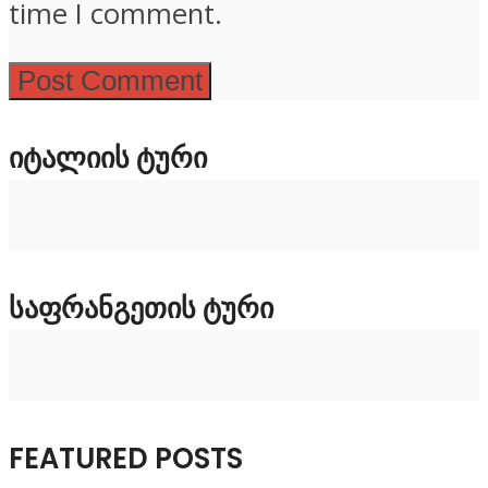
time I comment.
ᲘᲢᲐᲚᲘᲘᲡ ᲢᲣᲠᲘ
ᲡᲐᲤᲠᲐᲜᲒᲔᲗᲘᲡ ᲢᲣᲠᲘ
FEATURED POSTS