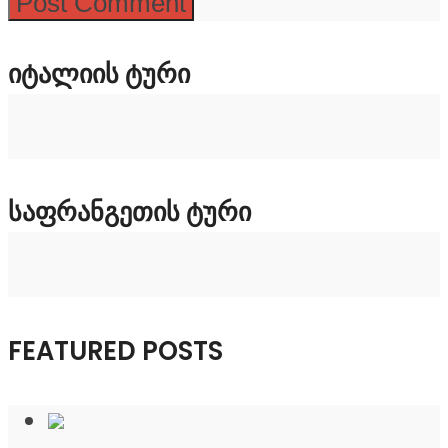
ᲘᲢᲐᲚᲘᲘᲡ ᲢᲣᲠᲘ
ᲡᲐᲤᲠᲐᲜᲒᲔᲗᲘᲡ ᲢᲣᲠᲘ
FEATURED POSTS