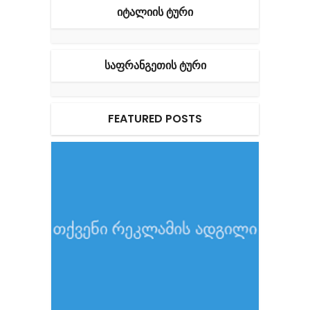
ᲘᲢᲐᲚᲘᲘᲡ ᲢᲣᲠᲘ
ᲡᲐᲤᲠᲐᲜᲒᲔᲗᲘᲡ ᲢᲣᲠᲘ
FEATURED POSTS