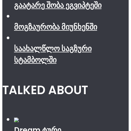
გაატარე შობა ეგვიპტეში
მოგზაურობა მიუნხენში
საახალწლო საგზური
სტამბოლში
TALKED ABOUT
Dream ტური