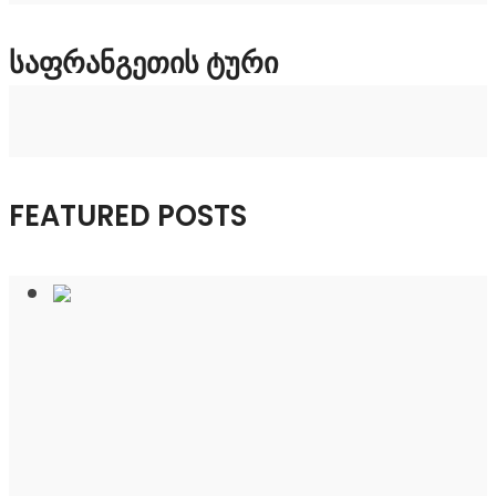
ᲡᲐᲤᲠᲐᲜᲒᲔᲗᲘᲡ ᲢᲣᲠᲘ
FEATURED POSTS