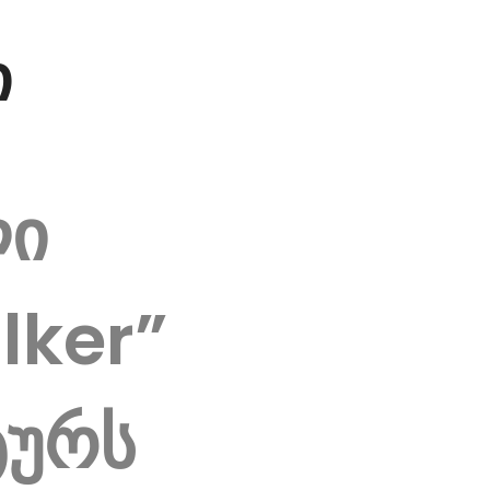
ი
ლი
lker”
ტურს