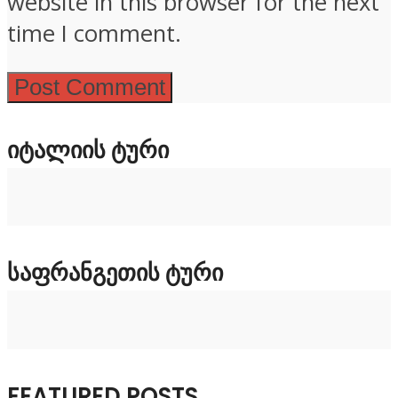
website in this browser for the next
time I comment.
ᲘᲢᲐᲚᲘᲘᲡ ᲢᲣᲠᲘ
ᲡᲐᲤᲠᲐᲜᲒᲔᲗᲘᲡ ᲢᲣᲠᲘ
FEATURED POSTS