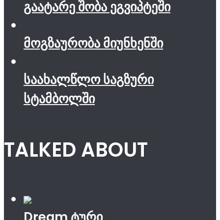
გაატარე შობა ეგვიპტეში
მოგზაურობა მიუნხენში
საახალწლო საგზური
სტამბოლში
TALKED ABOUT
Dream ტური