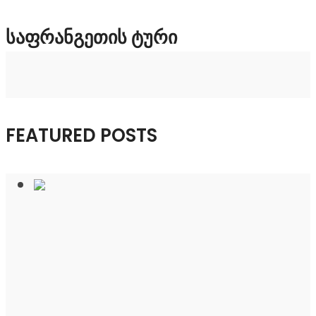
ᲡᲐᲤᲠᲐᲜᲒᲔᲗᲘᲡ ᲢᲣᲠᲘ
FEATURED POSTS