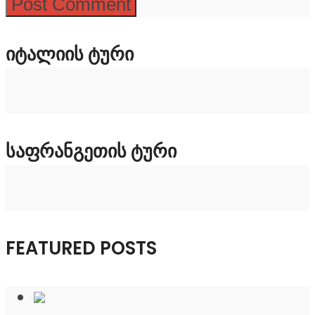
ᲘᲢᲐᲚᲘᲘᲡ ᲢᲣᲠᲘ
ᲡᲐᲤᲠᲐᲜᲒᲔᲗᲘᲡ ᲢᲣᲠᲘ
FEATURED POSTS