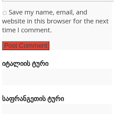
Save my name, email, and
website in this browser for the next
time I comment.
ᲘᲢᲐᲚᲘᲘᲡ ᲢᲣᲠᲘ
ᲡᲐᲤᲠᲐᲜᲒᲔᲗᲘᲡ ᲢᲣᲠᲘ