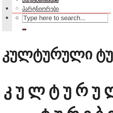
პარტნიორები
კულტურული ტ
კ უ ლ ტ უ რ 