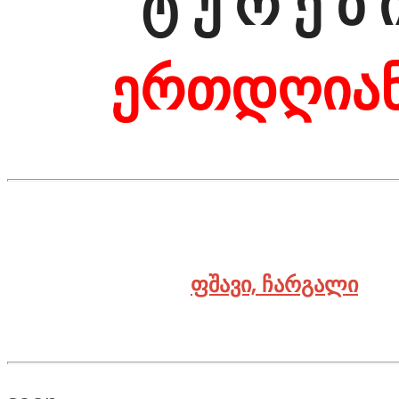
ტ უ რ ე ბ 
ერთდღია
ფშავი, ჩარგალი