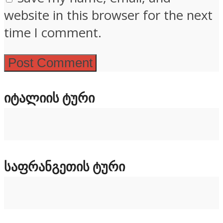
website in this browser for the next
time I comment.
ᲘᲢᲐᲚᲘᲘᲡ ᲢᲣᲠᲘ
ᲡᲐᲤᲠᲐᲜᲒᲔᲗᲘᲡ ᲢᲣᲠᲘ