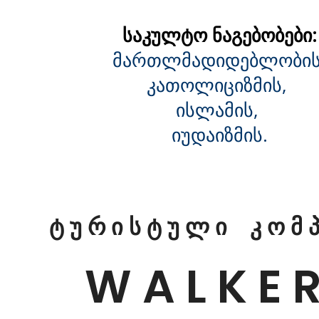
საკულტო ნაგებობები:
მართლმადიდებლობის
კათოლიციზმის,
ისლამის,
იუდაიზმის.
ტ უ რ ი ს ტ უ ლ ი კ ო მ პ 
W A L K E R