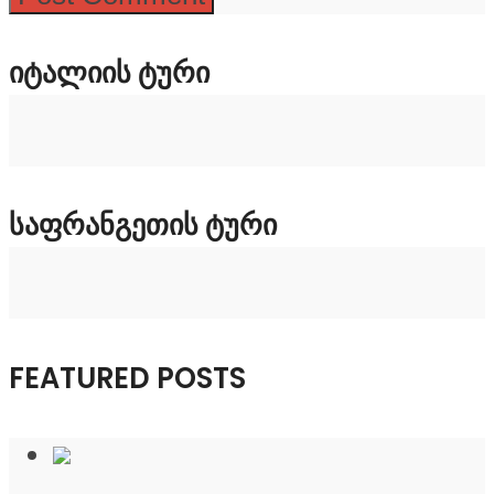
ᲘᲢᲐᲚᲘᲘᲡ ᲢᲣᲠᲘ
ᲡᲐᲤᲠᲐᲜᲒᲔᲗᲘᲡ ᲢᲣᲠᲘ
FEATURED POSTS