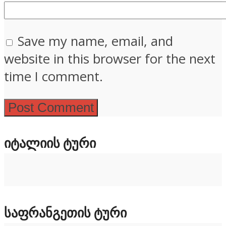
Save my name, email, and
website in this browser for the next
time I comment.
ᲘᲢᲐᲚᲘᲘᲡ ᲢᲣᲠᲘ
ᲡᲐᲤᲠᲐᲜᲒᲔᲗᲘᲡ ᲢᲣᲠᲘ