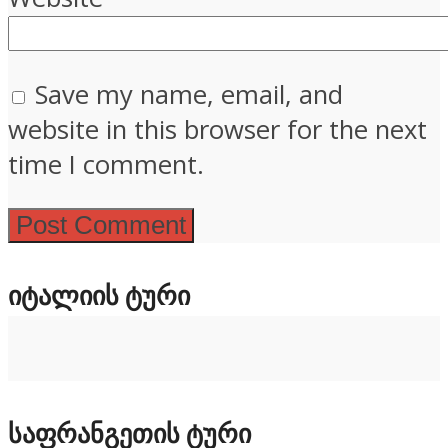
Save my name, email, and
website in this browser for the next
time I comment.
ᲘᲢᲐᲚᲘᲘᲡ ᲢᲣᲠᲘ
ᲡᲐᲤᲠᲐᲜᲒᲔᲗᲘᲡ ᲢᲣᲠᲘ