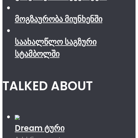
მოგზაურობა მიუნხენში
საახალწლო საგზური
სტამბოლში
TALKED ABOUT
Dream ტური