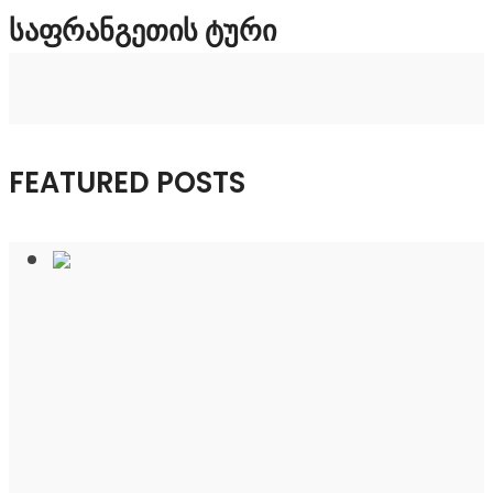
ᲡᲐᲤᲠᲐᲜᲒᲔᲗᲘᲡ ᲢᲣᲠᲘ
FEATURED POSTS