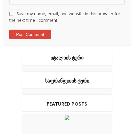
Save my name, email, and website in this browser for
the next time I comment.
ᲘᲢᲐᲚᲘᲘᲡ ᲢᲣᲠᲘ
ᲡᲐᲤᲠᲐᲜᲒᲔᲗᲘᲡ ᲢᲣᲠᲘ
FEATURED POSTS