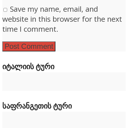
Save my name, email, and
website in this browser for the next
time I comment.
ᲘᲢᲐᲚᲘᲘᲡ ᲢᲣᲠᲘ
ᲡᲐᲤᲠᲐᲜᲒᲔᲗᲘᲡ ᲢᲣᲠᲘ