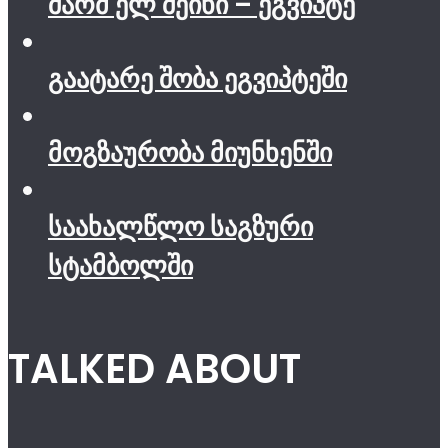
შარმ ელ შეიხი – ეგვიპტე
გაატარე შობა ეგვიპტეში
მოგზაურობა მიუნხენში
საახალწლო საგზური
სტამბოლში
TALKED ABOUT