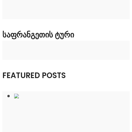
ᲡᲐᲤᲠᲐᲜᲒᲔᲗᲘᲡ ᲢᲣᲠᲘ
FEATURED POSTS