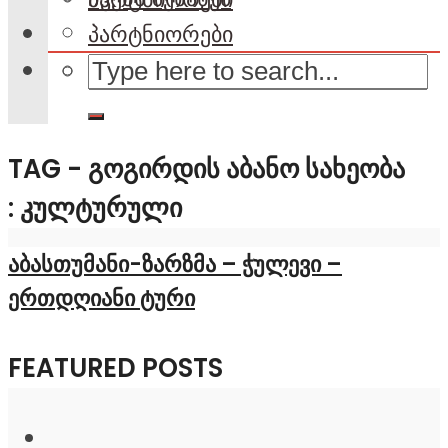
პარტნიორები
TAG - ᲒᲝᲒᲘᲠᲓᲘᲡ ᲐᲑᲐᲜᲝ ᲡᲐᲮᲔᲝᲑᲐ
: ᲙᲣᲚᲢᲣᲠᲣᲚᲘ
აბასთუმანი-ზარზმა – ჭულევი –
ერთდღიანი ტური
FEATURED POSTS