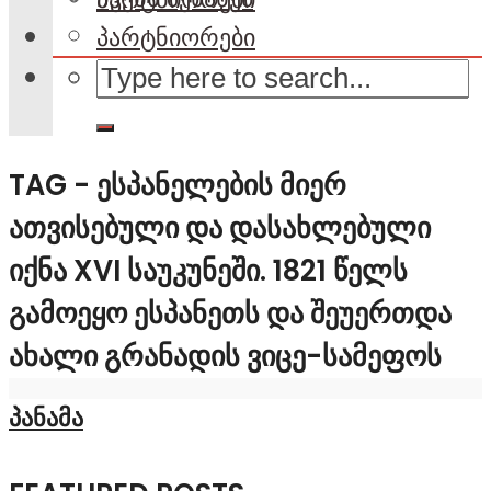
პარტნიორები
TAG - ᲔᲡᲞᲐᲜᲔᲚᲔᲑᲘᲡ ᲛᲘᲔᲠ
ᲐᲗᲕᲘᲡᲔᲑᲣᲚᲘ ᲓᲐ ᲓᲐᲡᲐᲮᲚᲔᲑᲣᲚᲘ
ᲘᲥᲜᲐ XVI ᲡᲐᲣᲙᲣᲜᲔᲨᲘ. 1821 ᲬᲔᲚᲡ
ᲒᲐᲛᲝᲔᲧᲝ ᲔᲡᲞᲐᲜᲔᲗᲡ ᲓᲐ ᲨᲔᲣᲔᲠᲗᲓᲐ
ᲐᲮᲐᲚᲘ ᲒᲠᲐᲜᲐᲓᲘᲡ ᲕᲘᲪᲔ-ᲡᲐᲛᲔᲤᲝᲡ
პანამა