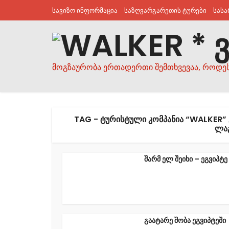
სავიზო ინფორმაცია
საზღვარგარეთის ტურები
სას
მოგზაურობა ერთადერთი შემთხვევაა, როდე
TAG - ᲢᲣᲠᲘᲡᲢᲣᲚᲘ ᲙᲝᲛᲞᲐᲜᲘᲐ “WALKER”
ᲚᲐ
შარმ ელ შეიხი – ეგვიპტე
გაატარე შობა ეგვიპტეში