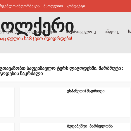
არგებლო ინფორმაცია
მსოფლიო
კონტაქტი
ტურები
საზღვარგარეთი
საქართველო
ინფო
ს
საც ფულის ხარჯვით მდიდრდები!
 ᲒᲗᲐᲕᲐᲖᲝᲑᲗ ᲡᲐᲤᲔᲮᲛᲐᲕᲚᲝ ᲢᲣᲠᲡ ᲚᲐᲒᲝᲓᲔᲮᲨᲘ. ᲛᲐᲠᲨᲠᲣᲢᲘ :
ᲒᲝᲓᲔᲮᲘᲡ ᲜᲐᲙᲠᲫᲐᲚᲘ
ესპანეთი/მადრიდი
ბუდაპეშტი-ბარსელონა