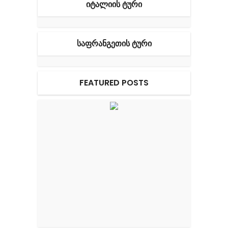
ᲘᲢᲐᲚᲘᲘᲡ ᲢᲣᲠᲘ
ᲡᲐᲤᲠᲐᲜᲒᲔᲗᲘᲡ ᲢᲣᲠᲘ
FEATURED POSTS