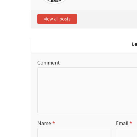
View all posts
L
Comment
Name
*
Email
*