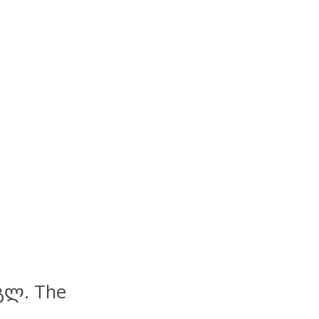
გლ.
The