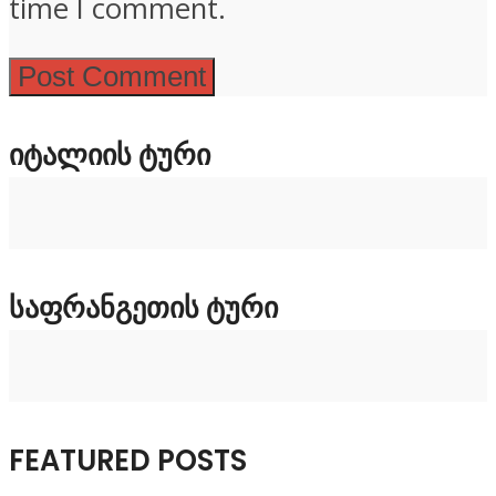
time I comment.
ᲘᲢᲐᲚᲘᲘᲡ ᲢᲣᲠᲘ
ᲡᲐᲤᲠᲐᲜᲒᲔᲗᲘᲡ ᲢᲣᲠᲘ
FEATURED POSTS