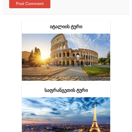
ᲘᲢᲐᲚᲘᲘᲡ ᲢᲣᲠᲘ
ᲡᲐᲤᲠᲐᲜᲒᲔᲗᲘᲡ ᲢᲣᲠᲘ