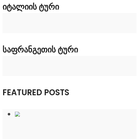
ᲘᲢᲐᲚᲘᲘᲡ ᲢᲣᲠᲘ
ᲡᲐᲤᲠᲐᲜᲒᲔᲗᲘᲡ ᲢᲣᲠᲘ
FEATURED POSTS