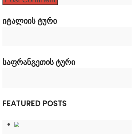
ᲘᲢᲐᲚᲘᲘᲡ ᲢᲣᲠᲘ
ᲡᲐᲤᲠᲐᲜᲒᲔᲗᲘᲡ ᲢᲣᲠᲘ
FEATURED POSTS