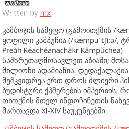
Written by
mx
კამბოჯის სამეფო (გამოითქმის /kæm
ყოფილი კამპუჩია (/kæmpuˈtʃiːə/, 
Preăh Réachéanachâkr Kâmpŭchea) 
სამხრეთაღმოსავლეთ აზიაში; მოს
მილიონი ადამიანია. დედაქალაქია 
მემკვიდრეა ერთ დროს ძლიერი ჰი
ბუდისტური ქჰმერების იმპერიის, 
თითქმის მთელ ინდოჩინეთის ნახე
მართავდა XI-XIV საუკუნეებში.
კამბოჯის სამეფო (გამოითქმის /kæ