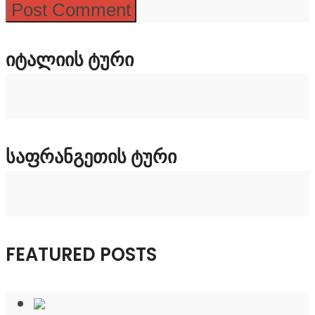
ᲘᲢᲐᲚᲘᲘᲡ ᲢᲣᲠᲘ
ᲡᲐᲤᲠᲐᲜᲒᲔᲗᲘᲡ ᲢᲣᲠᲘ
FEATURED POSTS