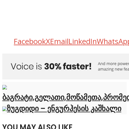
Facebook
X
Email
LinkedIn
WhatsAp
ბაგრატი,გელათი,მოწამეთა,პრომე
ზუგდიდი – ენგურჰესის კაშხალი
YOU MAY ALSO LIKE