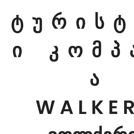
ტ უ რ ი ს ტ
ი კ ო მ პ ა
ა
W A L K E R