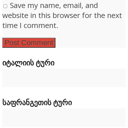
Save my name, email, and
website in this browser for the next
time I comment.
ᲘᲢᲐᲚᲘᲘᲡ ᲢᲣᲠᲘ
ᲡᲐᲤᲠᲐᲜᲒᲔᲗᲘᲡ ᲢᲣᲠᲘ