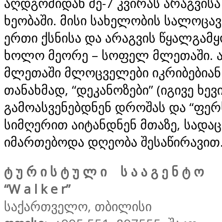
აღდგომიდან მე-7 კვირას არაგვისა
ხეობაში. მისი სახელობის სალოცა
ერთი ქსნისა და არაგვის წყალგამყ
ხოლო მეორე – სოფელ მლეთაში. ა
მლეთაში მლოცველები იკრიბებიან
თანახმად, “დეკანოზები” (იგივე ხევ
გამოასვენებდნენ დროშას და “ფერხ
სიმღერით აიტანდნენ მთაზე, სადაც
იმართებოდა დღეობა შესაწირავით
ტ უ რ ი ს ტ უ ლ ი ს ა ა გ ე ნ ტ ო
“W a l k e r”
საქართველო, თბილისი