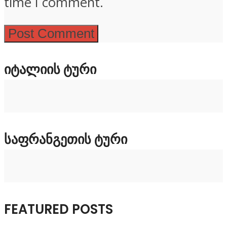
time I comment.
ᲘᲢᲐᲚᲘᲘᲡ ᲢᲣᲠᲘ
ᲡᲐᲤᲠᲐᲜᲒᲔᲗᲘᲡ ᲢᲣᲠᲘ
FEATURED POSTS