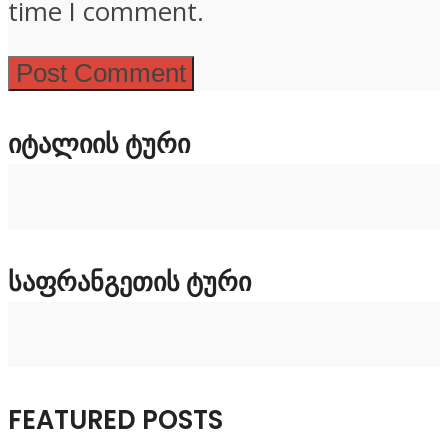
time I comment.
ᲘᲢᲐᲚᲘᲘᲡ ᲢᲣᲠᲘ
ᲡᲐᲤᲠᲐᲜᲒᲔᲗᲘᲡ ᲢᲣᲠᲘ
FEATURED POSTS