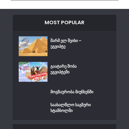
MOST POPULAR
შარმ ელ შეიხი –
ეგვიპტე
გაატარე შობა
ეგვიპტეში
მოგზაურობა მიუნხენში
საახალწლო საგზური
სტამბოლში