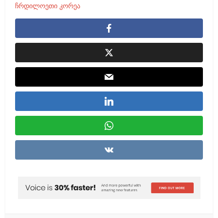
ჩრდილოეთი კორეა