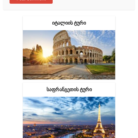
ᲘᲢᲐᲚᲘᲘᲡ ᲢᲣᲠᲘ
ᲡᲐᲤᲠᲐᲜᲒᲔᲗᲘᲡ ᲢᲣᲠᲘ