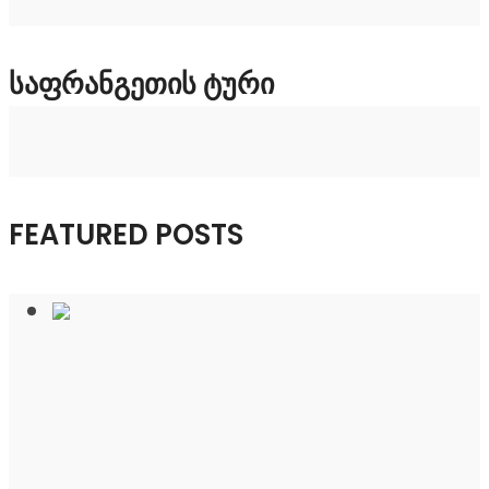
ᲡᲐᲤᲠᲐᲜᲒᲔᲗᲘᲡ ᲢᲣᲠᲘ
FEATURED POSTS