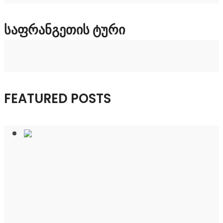
ᲡᲐᲤᲠᲐᲜᲒᲔᲗᲘᲡ ᲢᲣᲠᲘ
FEATURED POSTS