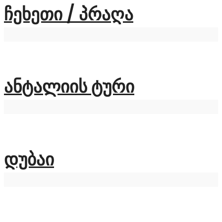
ჩეხეთი / პრაღა
ანტალიის ტური
დუბაი